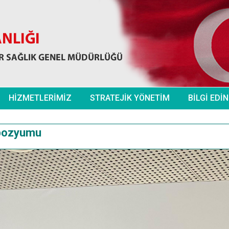
HİZMETLERİMİZ
STRATEJİK YÖNETİM
BİLGİ EDİ
mpozyumu