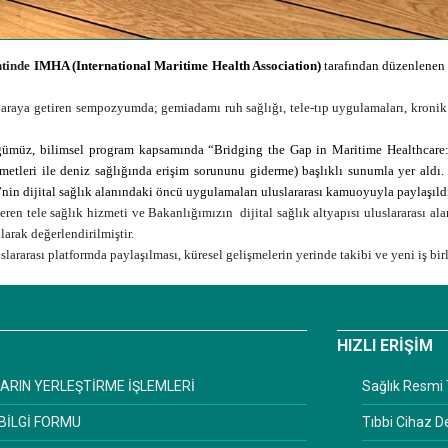
tinde
IMHA (International Maritime Health Association)
tarafından
düzenlene
araya getiren sempozyumda; gemiadamı ruh sağlığı, tele-tıp uygulamaları, kronik 
müz, bilimsel program kapsamında “Bridging the Gap in Maritime Healthcare: T
zmetleri ile deniz sağlığında erişim sorununu giderme) başlıklı sunumla yer ald
nin dijital sağlık alanındaki öncü uygulamaları uluslararası kamuoyuyla paylaşıld
ren tele sağlık hizmeti ve Bakanlığımızın dijital sağlık altyapısı uluslararası al
arak değerlendirilmiştir.
ararası platformda paylaşılması, küresel gelişmelerin yerinde takibi ve yeni iş birli
HIZLI ERİŞİM
ARIN YERLEŞTİRME İŞLEMLERİ
Sağlık Resmi 
BİLGİ FORMU
Tıbbi Cihaz 