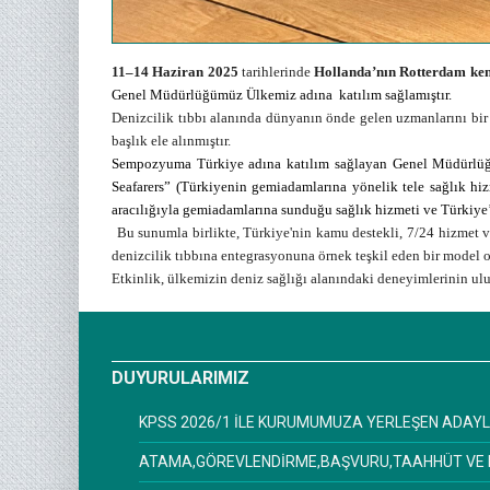
11–14 Haziran 2025
tarihlerinde
Hollanda’nın Rotterdam ken
Genel Müdürlüğümüz Ülkemiz adına katılım sağlamıştır.
Denizcilik tıbbı alanında dünyanın önde gelen uzmanlarını bir 
başlık ele alınmıştır.
Sempozyuma Türkiye adına katılım sağlayan Genel Müdürlüğü
Seafarers” (Türkiyenin gemiadamlarına yönelik tele sağlık hi
aracılığıyla gemiadamlarına sunduğu sağlık hizmeti ve Türkiye’
Bu sunumla birlikte, Türkiye'nin kamu destekli, 7/24 hizmet ve
denizcilik tıbbına entegrasyonuna örnek teşkil eden bir model ol
Etkinlik, ülkemizin deniz sağlığı alanındaki deneyimlerinin ulusl
DUYURULARIMIZ
KPSS 2026/1 İLE KURUMUMUZA YERLEŞEN ADAYL
ATAMA,GÖREVLENDİRME,BAŞVURU,TAAHHÜT VE 