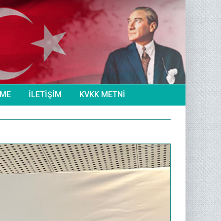
NME
İLETİŞİM
KVKK METNİ