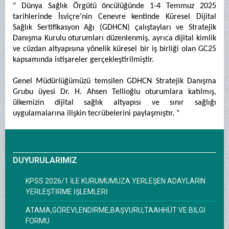
" Dünya Sağlık Örgütü öncülüğünde 1-4 Temmuz 2025
tarihlerinde İsviçre’nin Cenevre kentinde Küresel Dijital
Sağlık Sertifikasyon Ağı (GDHCN) çalıştayları ve Stratejik
Danışma Kurulu oturumları düzenlenmiş, ayrıca dijital kimlik
ve cüzdan altyapısına yönelik küresel bir iş birliği olan GC25
kapsamında istişareler gerçekleştirilmiştir.
Genel Müdürlüğümüzü temsilen GDHCN Stratejik Danışma
Grubu üyesi Dr. H. Ahsen Tellioğlu oturumlara katılmış,
ülkemizin dijital sağlık altyapısı ve sınır sağlığı
uygulamalarına ilişkin tecrübelerini paylaşmıştır. "
DUYURULARIMIZ
KPSS 2026/1 İLE KURUMUMUZA YERLEŞEN ADAYLARIN
YERLEŞTİRME İŞLEMLERİ
ATAMA,GÖREVLENDİRME,BAŞVURU,TAAHHÜT VE BİLGİ
FORMU